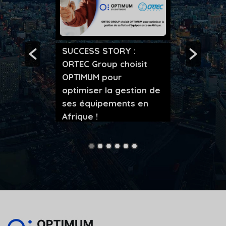
PARTENAR
SUCCESS STORY :
Radio de
Optimum
ORTEC Group choisit
cci
s’associe
OPTIMUM pour
optimiser la gestion de
ses équipements en
Afrique !